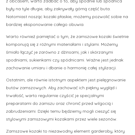
z obcasem, warto zadbać o to, aby spodnie lub spódnica
były na tyle długie, aby zakrywały górną część buta.
Natomiast nosząc kozaki płaskie, możemy pozwolić sobie na
bardziej eksponowanie całego obuwia.
Warto również pamiętać o tym, że zamszowe kozaki świetnie
komponują się z różnymi materiałami i stylami. Możemy
śmiało łączyć je zarówno z dżinsami, jak i skórzanymi
spodniami, sukienkami czy spódnicami. Ważne jest jednak
zachowanie umiaru i dbanie o harmonię całej stylizacji.
Ostatnim, ale równie istotnym aspektem jest pielęgnowanie
butów zamszowych. Aby zachować ich piękny wygląd i
trwałość, warto regularnie czyścić je specjalnymi
preparatami do zamszu oraz chronić przed wilgocią i
zabrudzeniami. Dzięki temu będziemy mogli cieszyć się
stylowymi zamszowymi kozakami przez wiele sezonów.
Zamszowe kozaki to niezawodny element garderoby, który