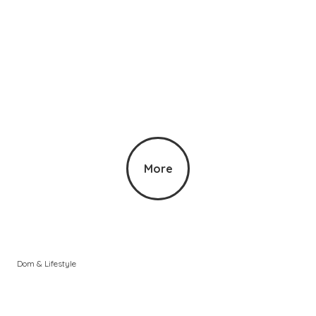
More
a
Dom & Lifestyle