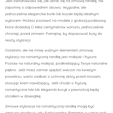
Jeśli zastanawiasz się, jak ubrać się na zimową randkę, nie
zapomnij o odpowiednim obuwiu. Wygodne, ale
jednocześnie eleganckie botki lub kozaki będą idealnym
wyborem. Możesz postawić na modele z grubszą podeszwą,
które dodadzą Ci kilka centymetrów wzrostu, jednocześnie
chroniąc przed zimnem. Pamiętaj, by dopasować buty do
reszty stylizacji.
Ostatnim, ale nie mniej ważnym elementem zimowej
stylizacji na romantyczną randkę jest makijaż i fryzura.
Postaw na naturalny makijaż, podkreślający Twoje naturalne
piękno. Jeśli masz zamiar spędzić wieczór na świeżym
powietrzu, warto zadbać o ochronę skóry przed mrozem,
stosując krem nawilżający. Jeśli chodzi o fryzurę,
romantyczne loki lub elegancki kucyk z pewnością będą
strzałem w dziesiątkę.
Zimowe stylizacje na romantyczną randkę mogą być
zarówno modowe, jak i funkcjonalne. Pamiętaj o warstwach,