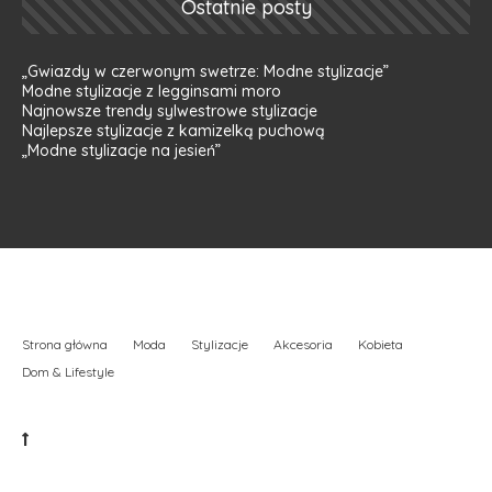
Ostatnie posty
„Gwiazdy w czerwonym swetrze: Modne stylizacje”
Modne stylizacje z legginsami moro
Najnowsze trendy sylwestrowe stylizacje
Najlepsze stylizacje z kamizelką puchową
„Modne stylizacje na jesień”
Strona główna
Moda
Stylizacje
Akcesoria
Kobieta
Dom & Lifestyle