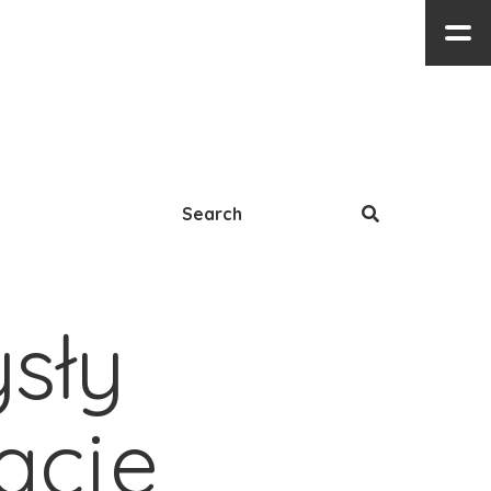
ły 
acje 