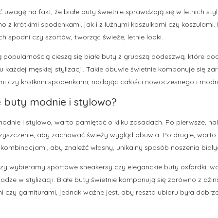
uwagę na fakt, że białe buty świetnie sprawdzają się w letnich styl
 z krótkimi spodenkami, jak i z luźnymi koszulkami czy koszulami.
ich spodni czy szortów, tworząc świeże, letnie looki.
 popularnością cieszą się białe buty z grubszą podeszwą, które dod
 każdej męskiej stylizacji. Takie obuwie świetnie komponuje się zar
i czy krótkimi spodenkami, nadając całości nowoczesnego i mod
e buty modnie i stylowo?
modnie i stylowo, warto pamiętać o kilku zasadach. Po pierwsze, na
 czyszczenie, aby zachować świeży wygląd obuwia. Po drugie, wart
i kombinacjami, aby znaleźć własny, unikalny sposób noszenia biał
 czy wybieramy sportowe sneakersy czy eleganckie buty oxfordki, w
dze w stylizacji. Białe buty świetnie komponują się zarówno z dżins
 czy garniturami, jednak ważne jest, aby reszta ubioru była dobr