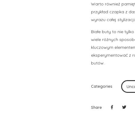
Warto również pamięta
przykład czapka z da
wyrazu całej stylizacj
Białe buty to nie tyl
wiele różnych sposob
kluczowym elementem 
eksperymentować z ró
butów.
Categories
Unc
Share