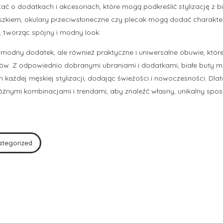
ć o dodatkach i akcesoriach, które mogą podkreślić stylizację z b
szkiem, okulary przeciwsłoneczne czy plecak mogą dodać charakter
i, tworząc spójny i modny look.
ko modny dodatek, ale również praktyczne i uniwersalne obuwie, któ
ów. Z odpowiednio dobranymi ubraniami i dodatkami, białe buty m
każdej męskiej stylizacji, dodając świeżości i nowoczesności. Dla
żnymi kombinacjami i trendami, aby znaleźć własny, unikalny spos
ategorized