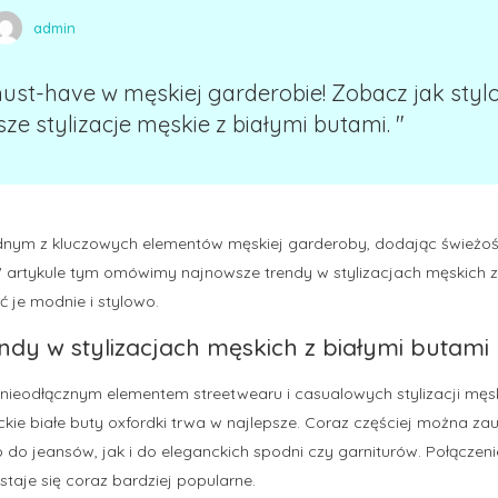
admin
must-have w męskiej garderobie! Zobacz jak stylo
ze stylizacje męskie z białymi butami. "
 jednym z kluczowych elementów męskiej garderoby, dodając świeżoś
 W artykule tym omówimy najnowsze trendy w stylizacjach męskich z
 je modnie i stylowo.
ndy w stylizacjach męskich z białymi butami
 nieodłącznym elementem streetwearu i casualowych stylizacji męs
ckie białe buty oxfordki trwa w najlepsze. Coraz częściej można 
 do jeansów, jak i do eleganckich spodni czy garniturów. Połącze
 staje się coraz bardziej popularne.