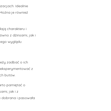
izacjach. Idealnie
 Można je również
ają charakteru i
ówno z dżinsami, jak i
nego wyglądu.
leży zadbać o ich
o eksperymentować z
ych butów.
arto pamiętać o
ami, jak i z
ze dobrana i pasowała