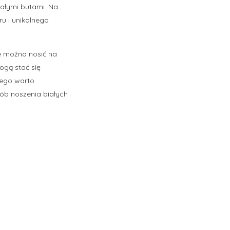
iałymi butami. Na
u i unikalnego
re można nosić na
ogą stać się
tego warto
ób noszenia białych