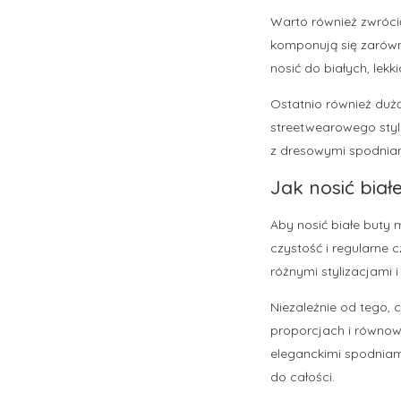
Warto również zwrócić 
komponują się zarówno
nosić do białych, lekk
Ostatnio również dużą
streetwearowego stylu
z dresowymi spodniam
Jak nosić biał
Aby nosić białe buty 
czystość i regularne
różnymi stylizacjami 
Niezależnie od tego,
proporcjach i równowa
eleganckimi spodniami
do całości.