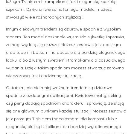
luźnym T-shirtem i trampekami, jak i elegancką koszulą i
szpilkami. Dzięki uniwersalności tego modelu, możesz
stworzyć wiele różnorodnych stylizacji.
Innym ciekawym trendem są dziurawe spodnie z wysokim
stanem. Ten model doskonale wysmukla sylwetkę i sprawia,
że nogi wydają się dłuższe. Możesz zestawić je z obcisłym
crop topem i botkami na obcasie dla bardziej eleganckiego
looku, albo z luźnym swetrem i trampkami dla casualowego
wydania. Dzięki takim spodniom możesz stworzyć zarówno
wieczorową, jak i codzienną stylizację.
Ostatnim, ale nie mniej ważnym trendem są dziurawe
spodnie z ozdobnymi aplikacjami. Kwiatowe hafty, cekiny
czy perły dodają spodniom charakteru i sprawiają, że stają
się one głównym punktem każdej stylizacji. Możesz zestawić
je z prostym T-shirtem i sneakersami dla kontrastu lub z
elegancką bluzką i szpilkami dla bardziej wyrafinowanego