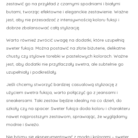
zestawić go na przykład z czarnymi spodniami i białymi
butami, tworząc efektowne i eleganckie zestawienie. Ważne
jest, aby nie przesadzać z intensywnością koloru fuksji i
dobrze zbalansować całą stylizację.
Warto również zwrócić uwagę na dodatki, które uzupełnią
sweter fuksja. Można postawić na złote biżuterie, delikatne
chusty czy stylowe torebki w pastelowych kolorach. Ważne
jest, aby dodatki nie przytłaczały swetra, ale subtelnie go
uzupełniały i podkreślały.
Jeśli chcemy stworzyć bardziej casualową stylizację z
użyciem swetra fuksja, warto połączyć go z jeansami i
sneakersami. Taki zestaw będzie idealny na co dzień, do
szkoły czy na spacer. Sweter fuksja doda koloru i charakteru
nawet najprostszym zestawom, sprawiając, że wyglądamy
modnie i świeżo.
Nie bójmy się eksperymentować z modą i kolorami – sweter