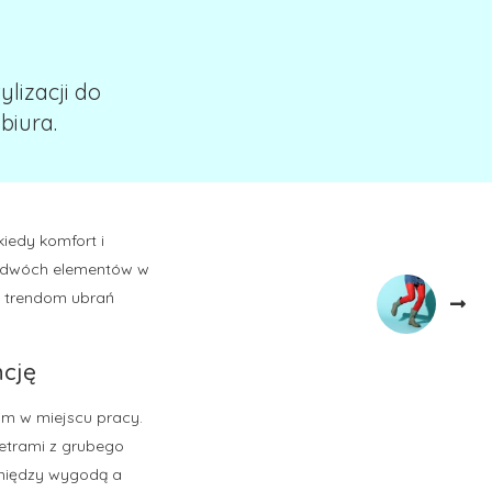
lizacji do
biura.
kiedy komfort i
h dwóch elementów w
ię trendom ubrań
ncję
kim w miejscu pracy.
wetrami z grubego
 między wygodą a