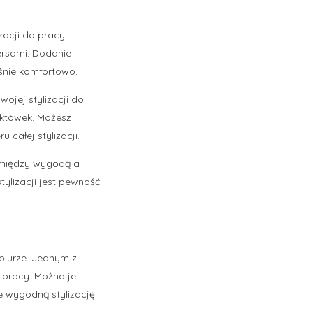
zacji do pracy.
ersami. Dodanie
eśnie komfortowo.
jej stylizacji do
aktówek. Możesz
całej stylizacji.
 między wygodą a
ylizacji jest pewność
biurze. Jednym z
o pracy. Można je
e wygodną stylizację.