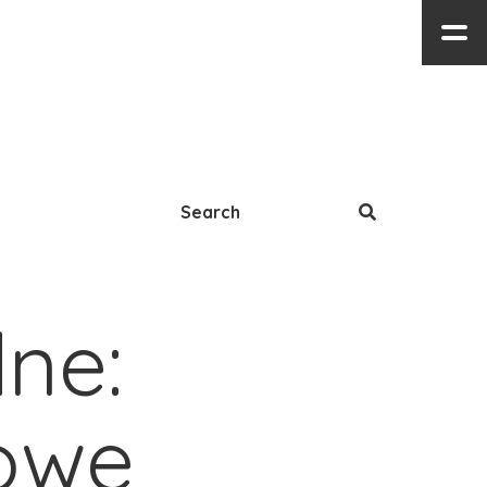
e: 
owe 