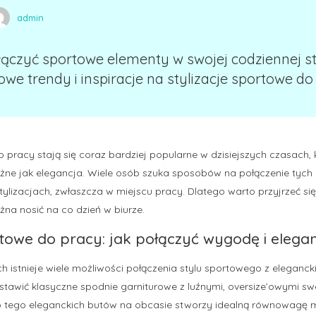
admin
ączyć sportowe elementy w swojej codziennej sty
we trendy i inspiracje na stylizacje sportowe do 
o pracy stają się coraz bardziej popularne w dzisiejszych czasach, 
ne jak elegancja. Wiele osób szuka sposobów na połączenie tyc
ylizacjach, zwłaszcza w miejscu pracy. Dlatego warto przyjrzeć s
na nosić na co dzień w biurze.
rtowe do pracy: jak połączyć wygodę i elega
h istnieje wiele możliwości połączenia stylu sportowego z eleganc
stawić klasyczne spodnie garniturowe z luźnymi, oversize’owymi s
o tego eleganckich butów na obcasie stworzy idealną równowagę