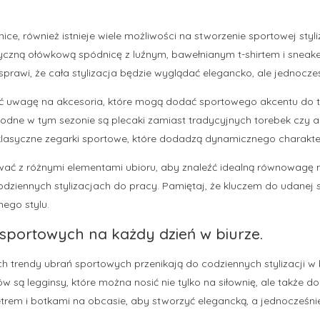
nice, również istnieje wiele możliwości na stworzenie sportowej styli
yczną ołówkową spódnicę z luźnym, bawełnianym t-shirtem i sneak
sprawi, że cała stylizacja będzie wyglądać elegancko, ale jednocz
ć uwagę na akcesoria, które mogą dodać sportowego akcentu do two
modne w tym sezonie są plecaki zamiast tradycyjnych torebek czy 
lasyczne zegarki sportowe, które dodadzą dynamicznego charakteru 
ać z różnymi elementami ubioru, aby znaleźć idealną równowagę
dziennych stylizacjach do pracy. Pamiętaj, że kluczem do udanej st
nego stylu.
sportowych na każdy dzień w biurze.
h trendy ubrań sportowych przenikają do codziennych stylizacji w 
 są legginsy, które można nosić nie tylko na siłownię, ale także d
trem i botkami na obcasie, aby stworzyć elegancką, a jednocześni