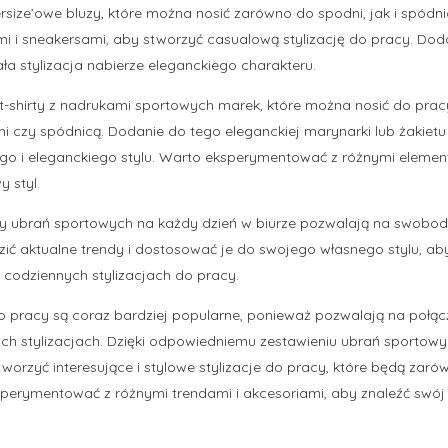
size’owe bluzy, które można nosić zarówno do spodni, jak i spódni
mi i sneakersami, aby stworzyć casualową stylizację do pracy. Dod
ała stylizacja nabierze eleganckiego charakteru.
t-shirty z nadrukami sportowych marek, które można nosić do prac
 czy spódnicą. Dodanie do tego eleganckiej marynarki lub żakietu
o i eleganckiego stylu. Warto eksperymentować z różnymi elemen
y styl.
 ubrań sportowych na każdy dzień w biurze pozwalają na swobod
zić aktualne trendy i dostosować je do swojego własnego stylu, aby
codziennych stylizacjach do pracy.
do pracy są coraz bardziej popularne, ponieważ pozwalają na połąc
ych stylizacjach. Dzięki odpowiedniemu zestawieniu ubrań sportow
orzyć interesujące i stylowe stylizacje do pracy, które będą zaró
sperymentować z różnymi trendami i akcesoriami, aby znaleźć swój