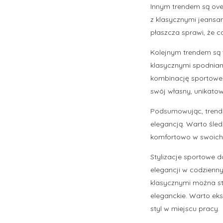
Innym trendem są over
z klasycznymi jeansa
płaszcza sprawi, że c
Kolejnym trendem są 
klasycznymi spodniami
kombinację sportoweg
swój własny, unikatow
Podsumowując, trendy
elegancją. Warto śled
komfortowo w swoich 
Stylizacje sportowe 
elegancji w codzienn
klasycznymi można stw
eleganckie. Warto ek
styl w miejscu pracy.