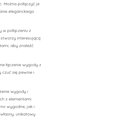
c. Można połączyć je
anie eleganckiego
y w połączeniu z
 stworzy interesującą
tami, aby znaleźć
ne łączenie wygody z
 czuć się pewnie i
zenie wygody i
ych z elementami
wno wygodne, jak i
 własny, unikatowy