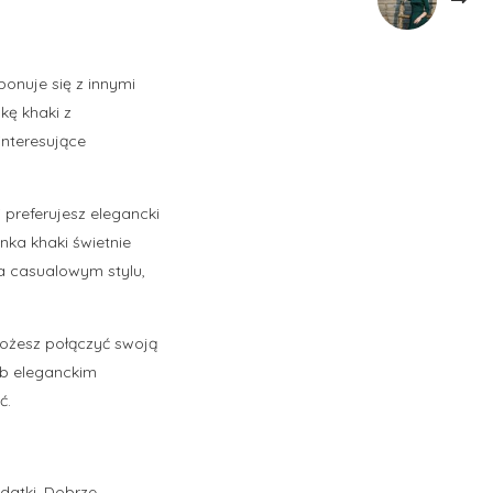
ponuje się z innymi
kę khaki z
interesujące
 preferujesz elegancki
nka khaki świetnie
na casualowym stylu,
Możesz połączyć swoją
ub eleganckim
ć.
datki. Dobrze