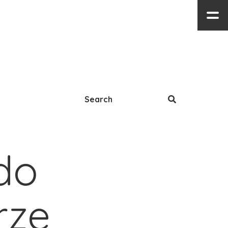
do 
ze 