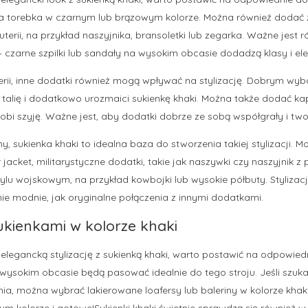
na torebka w czarnym lub brązowym kolorze. Można również dodać z
uterii, na przykład naszyjnika, bransoletki lub zegarka. Ważne jest 
czarne szpilki lub sandały na wysokim obcasie dodadzą klasy i elega
terii, inne dodatki również mogą wpływać na stylizację. Dobrym w
i talię i dodatkowo urozmaici sukienkę khaki. Można także dodać ka
dobi szyję. Ważne jest, aby dodatki dobrze ze sobą współgrały i two
tarny, sukienka khaki to idealna baza do stworzenia takiej stylizacji.
 jacket, militarystyczne dodatki, takie jak naszywki czy naszyjnik 
ylu wojskowym, na przykład kowbojki lub wysokie półbuty. Stylizacj
ie modnie, jak oryginalne połączenia z innymi dodatkami.
ukienkami w kolorze khaki
 elegancką stylizację z sukienką khaki, warto postawić na odpowie
a wysokim obcasie będą pasować idealnie do tego stroju. Jeśli szuka
a, można wybrać lakierowane loafersy lub baleriny w kolorze khaki
m kolorze i gotowe!Sukienki khaki świetnie sprawdzą się również 