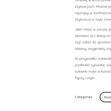
stylizacjach. Można j
rajstopy w kontrastow
Stylizacja w stylu st
Jeśli masz w swojej 
zestawić ją z klasyczn
styl, załóż do spódnic
własny, oryginalny sty
W przypadku sukienek
podkreśli sylwetkę. S
sukienki maxi w kolor
figury i stylu.
Categories
Mod