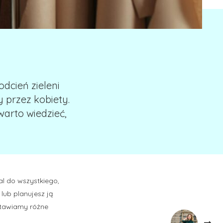
dcień zieleni
 przez kobiety.
warto wiedzieć,
al do wszystkiego,
 lub planujesz ją
dstawiamy różne