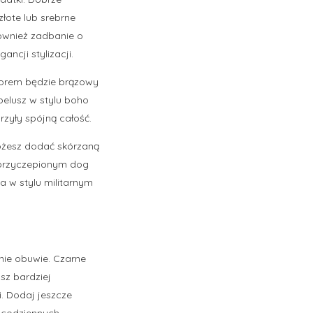
łote lub srebrne
również zadbanie o
ncji stylizacji.
yborem będzie brązowy
pelusz w stylu boho
rzyły spójną całość.
 Możesz dodać skórzaną
z przyczepionym dog
a w stylu militarnym
dnie obuwie. Czarne
sz bardziej
. Dodaj jeszcze
w codziennych