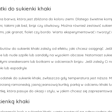
ki do sukienki khaki
lna barwa, która jest zbliżona do koloru ziemi. Dlatego świetnie kom
i, takimi jak beż, brąz czy oliwkowy. Można również zestawić sukien
i, jak granat, fiolet czy bordo. Warto eksperymentować i tworzyć 
tów do sukienki khaki zależy od efektu, jaki chcesz osiągnąć. Jeśli
e lub nude szpilki lub sandały na wysokim obcasie. Natomiast sukie
łymi sneakersami lub botkami w odcieniach brązu. Jeśli zależy Ci 
i lub espadryle.
odatek do sukienki khaki, zwłaszcza gdy temperatura jest niższa. 
órzaną ramoneską, jasną jeansową kurtką, parką w odcieniu khaki l
tkę, która pasuje do okazji i stylu, w jakim chcesz się zaprezentowa
ukienką khaki
 elegancki look z sukienką khaki, warto postawić na odpowiednie do