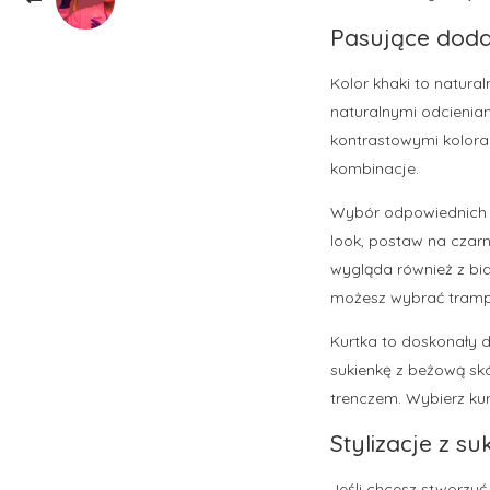
Pasujące dodat
Kolor khaki to natura
naturalnymi odcieniam
kontrastowymi koloram
kombinacje.
Wybór odpowiednich bu
look, postaw na czarn
wygląda również z bia
możesz wybrać trampk
Kurtka to doskonały d
sukienkę z beżową sk
trenczem. Wybierz kur
Stylizacje z s
Jeśli chcesz stworzyć