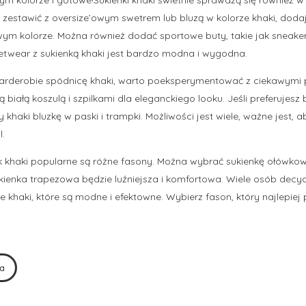
e zestawić z oversize’owym swetrem lub bluzą w kolorze khaki, dodaj
ym kolorze. Można również dodać sportowe buty, takie jak sneaker
reetwear z sukienką khaki jest bardzo modna i wygodna.
garderobie spódnicę khaki, warto poeksperymentować z ciekawymi 
ą białą koszulą i szpilkami dla eleganckiego looku. Jeśli preferujes
y khaki bluzkę w paski i trampki. Możliwości jest wiele, ważne jest,
l.
 khaki popularne są różne fasony. Można wybrać sukienkę ołówkową
ukienka trapezowa będzie luźniejsza i komfortowa. Wiele osób decyd
ze khaki, które są modne i efektowne. Wybierz fason, który najlepiej
a