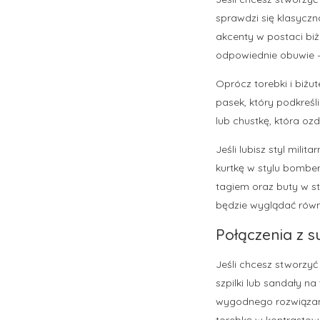
sprawdzi się klasycz
akcenty w postaci biż
odpowiednie obuwie – 
Oprócz torebki i biżu
pasek, który podkreśl
lub chustkę, która oz
Jeśli lubisz styl mili
kurtkę w stylu bomber
tagiem oraz buty w st
będzie wyglądać równ
Połączenia z s
Jeśli chcesz stworzyć
szpilki lub sandały n
wygodnego rozwiązani
torebkę w kontrastowy