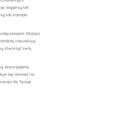
ąc legginsy lub
sy lub trampki.
połączeniami. Możesz
z bardziej casualowy
 aby stworzyć swój
, która pięknie
uje się również na
 pasuje do Twojej