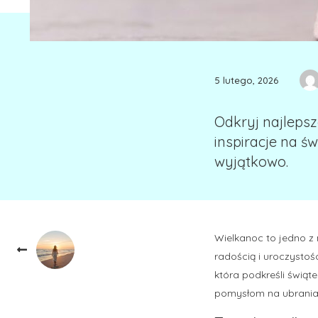
5 lutego, 2026
Odkryj najlepsz
inspiracje na ś
wyjątkowo.
Wielkanoc to jedno z 
radością i uroczystośc
która podkreśli świąt
pomysłom na ubrania 