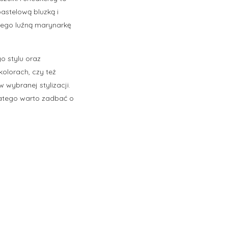
pastelową bluzką i
 tego luźną marynarkę
o stylu oraz
kolorach, czy też
 wybranej stylizacji.
latego warto zadbać o