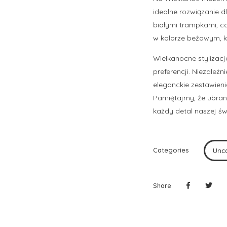
idealne rozwiązanie d
białymi trampkami, c
w kolorze beżowym, k
Wielkanocne stylizac
preferencji. Niezależ
eleganckie zestawieni
Pamiętajmy, że ubran
każdy detal naszej świ
Categories
Unc
Share