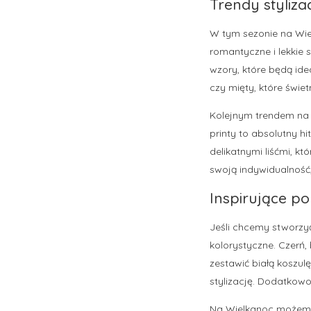
Trendy styliza
W tym sezonie na Wiel
romantyczne i lekkie 
wzory, które będą id
czy mięty, które świe
Kolejnym trendem na W
printy to absolutny 
delikatnymi liśćmi, kt
swoją indywidualność
Inspirujące p
Jeśli chcemy stworzyć
kolorystyczne. Czerń,
zestawić białą koszul
stylizację. Dodatkowo
Na Wielkanoc możemy 