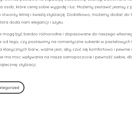
la osób, które cenią sobie wygodę i luz. Możemy zestawić jeansy z 
o stworzy letnią i świeżą stylizację. Dodatkowo, możemy dodać do
tóra doda nam elegancji i szyku.
je mogą być bardzo różnorodne i dopasowane do naszego własneg
nie od tego, czy postawimy na romantyczne sukienki w pastelowych 
a klasycznych barw, ważne jest, aby czuć się komfortowo i pewnie w
ie ma moc wpływania na nasze samopoczucie i pewność siebie, d
ątecznej stylizacji.
ategorized