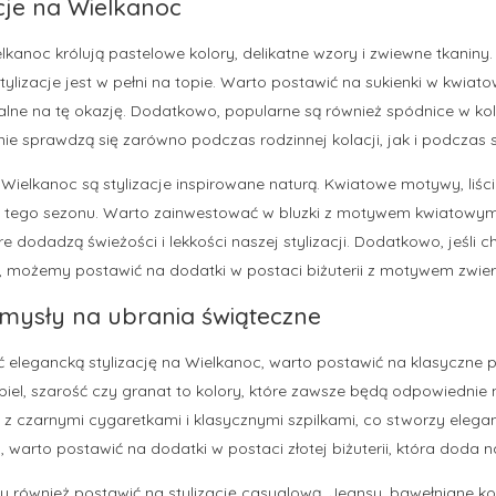
cje na Wielkanoc
kanoc królują pastelowe kolory, delikatne wzory i zwiewne tkaniny
stylizacje jest w pełni na topie. Warto postawić na sukienki w kwia
ealne na tę okazję. Dodatkowo, popularne są również spódnice w k
tnie sprawdzą się zarówno podczas rodzinnej kolacji, jak i podczas
ielkanoc są stylizacje inspirowane naturą. Kwiatowe motywy, liści
hit tego sezonu. Warto zainwestować w bluzki z motywem kwiatowym
óre dodadzą świeżości i lekkości naszej stylizacji. Dodatkowo, jeśli 
, możemy postawić na dodatki w postaci biżuterii z motywem zwie
omysły na ubrania świąteczne
 elegancką stylizację na Wielkanoc, warto postawić na klasyczne 
 biel, szarość czy granat to kolory, które zawsze będą odpowiednie
ę z czarnymi cygaretkami i klasycznymi szpilkami, co stworzy elega
, warto postawić na dodatki w postaci złotej biżuterii, która doda n
również postawić na stylizację casualową. Jeansy, bawełniane kosz