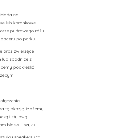
. Moda na
towe lub koronkowe
olorze pudrowego różu
 spaceru po parku.
e oraz zwierzęce
 lub spódnice z
chcemy podkreślić
rzęcym.
połączenia
 na tę okazję. Możemy
ncką i stylową
am blasku i szyku.
ulki i sneakersy to