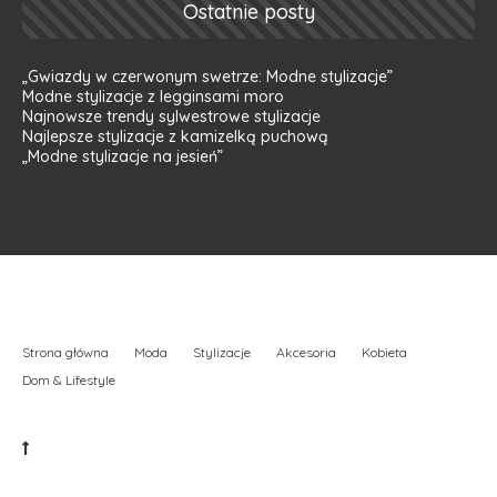
Ostatnie posty
„Gwiazdy w czerwonym swetrze: Modne stylizacje”
Modne stylizacje z legginsami moro
Najnowsze trendy sylwestrowe stylizacje
Najlepsze stylizacje z kamizelką puchową
„Modne stylizacje na jesień”
Strona główna
Moda
Stylizacje
Akcesoria
Kobieta
Dom & Lifestyle