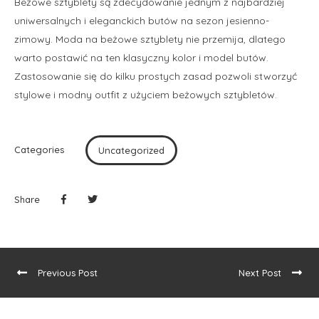
Beżowe sztyblety są zdecydowanie jednym z najbardziej
uniwersalnych i eleganckich butów na sezon jesienno-
zimowy. Moda na beżowe sztyblety nie przemija, dlatego
warto postawić na ten klasyczny kolor i model butów.
Zastosowanie się do kilku prostych zasad pozwoli stworzyć
stylowe i modny outfit z użyciem beżowych sztybletów.
Categories
Uncategorized
Share
Previous Post
Next Post